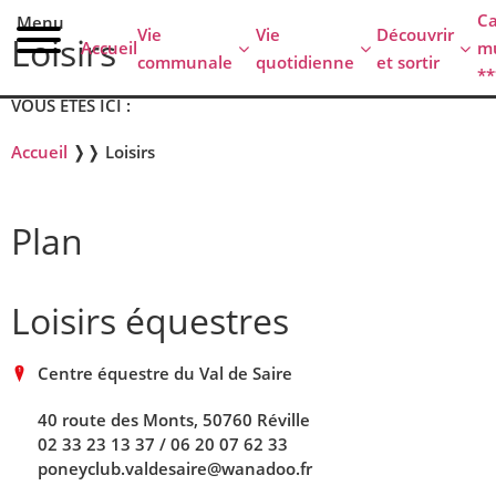
contenu
C
Menu
principal
Vie
Vie
Découvrir
Loisirs
Accueil
mu
communale
quotidienne
et sortir
**
VOUS ÊTES ICI :
Accueil
❭❭
Loisirs
Plan
Loisirs équestres
Centre équestre du Val de Saire
40 route des Monts, 50760 Réville
02 33 23 13 37 / 06 20 07 62 33
poneyclub.valdesaire@wanadoo.fr