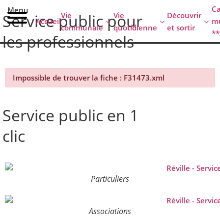
contenu
C
Menu
principal
Vie
Vie
Découvrir
Service public pour
Accueil
mu
communale
quotidienne
et sortir
**
les professionnels
Impossible de trouver la fiche : F31473.xml
Service public en 1
clic
Particuliers
Associations