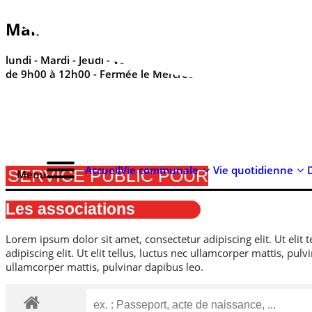
contenu
principal
Mairie de Réville - ses horaires
lundi - Mardi - Jeudi - Vendredi - Samedi
de 9h00 à 12h00 - Fermée le Mercredi
Accueil
Vie communale
Vie quotidienne
SERVICE PUBLIC POUR
Menu
Les associations
Lorem ipsum dolor sit amet, consectetur adipiscing elit. Ut elit t
adipiscing elit. Ut elit tellus, luctus nec ullamcorper mattis, pulv
ullamcorper mattis, pulvinar dapibus leo.