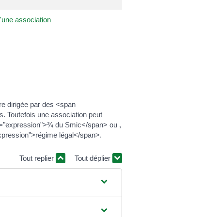
'une association
re dirigée par des <span
. Toutefois une association peut
ass="expression">¾ du Smic</span> ou ,
xpression">régime légal</span>.
Tout replier
Tout déplier