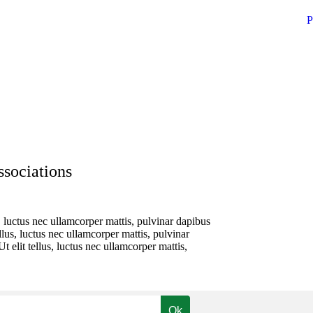
P
NE
DÉCOUVRIR ET SORTIR
CAMPING MUNICIPAL ***
N
ssociations
s, luctus nec ullamcorper mattis, pulvinar dapibus
llus, luctus nec ullamcorper mattis, pulvinar
t elit tellus, luctus nec ullamcorper mattis,