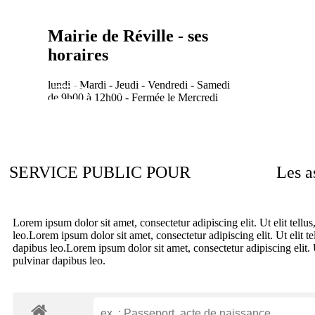
contenu
principal
Mairie de Réville - ses
horaires
lundi - Mardi - Jeudi - Vendredi - Samedi
de 9h00 à 12h00 - Fermée le Mercredi
ACCUEIL
VIE COMMUNALE
VIE QUOTIDIEN
SERVICE PUBLIC POUR
Les a
Lorem ipsum dolor sit amet, consectetur adipiscing elit. Ut elit tellu
leo.
Lorem ipsum dolor sit amet, consectetur adipiscing elit. Ut elit te
dapibus leo.
Lorem ipsum dolor sit amet, consectetur adipiscing elit. U
pulvinar dapibus leo.