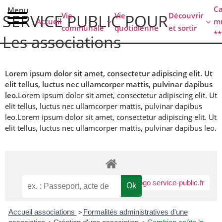
contenu
C
Menu
principal
Vie
Vie
Découvrir
SERVICE PUBLIC POUR
Accueil
mu
communale
quotidienne
et sortir
**
Les associations
Lorem ipsum dolor sit amet, consectetur adipiscing elit. Ut
elit tellus, luctus nec ullamcorper mattis, pulvinar dapibus
leo.
Lorem ipsum dolor sit amet, consectetur adipiscing elit. Ut
elit tellus, luctus nec ullamcorper mattis, pulvinar dapibus
leo.
Lorem ipsum dolor sit amet, consectetur adipiscing elit. Ut
elit tellus, luctus nec ullamcorper mattis, pulvinar dapibus leo.
Accueil associations
>
Formalités administratives d'une