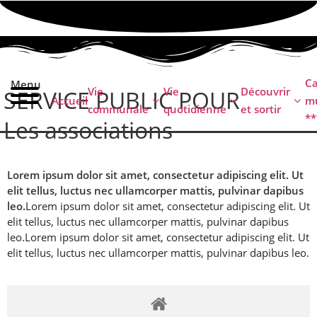
contenu
principal
C
Menu
Vie
Vie
Découvrir
SERVICE PUBLIC POUR
Accueil
mu
communale
quotidienne
et sortir
**
Les associations
Lorem ipsum dolor sit amet, consectetur adipiscing elit. Ut
elit tellus, luctus nec ullamcorper mattis, pulvinar dapibus
leo.
Lorem ipsum dolor sit amet, consectetur adipiscing elit. Ut
elit tellus, luctus nec ullamcorper mattis, pulvinar dapibus
leo.
Lorem ipsum dolor sit amet, consectetur adipiscing elit. Ut
elit tellus, luctus nec ullamcorper mattis, pulvinar dapibus leo.