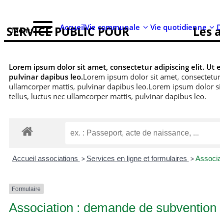
Accueil
Vie communale
Vie quotidienne
SERVICE PUBLIC POUR
Les 
Menu
Lorem ipsum dolor sit amet, consectetur adipiscing elit. Ut e
pulvinar dapibus leo.
Lorem ipsum dolor sit amet, consectetur ad
ullamcorper mattis, pulvinar dapibus leo.
Lorem ipsum dolor sit
tellus, luctus nec ullamcorper mattis, pulvinar dapibus leo.
Accueil associations
>
Services en ligne et formulaires
>
Associa
Formulaire
Association : demande de subvention