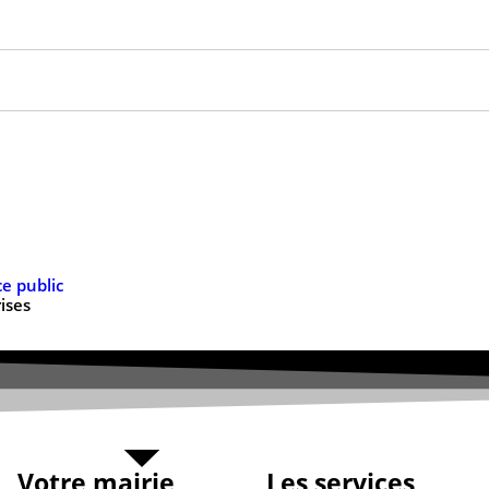
ises
Votre mairie
Les services