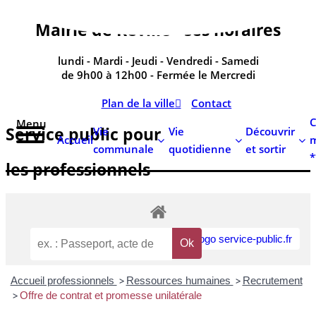
contenu
principal
Mairie de Réville - ses horaires
lundi - Mardi - Jeudi - Vendredi - Samedi
de 9h00 à 12h00 - Fermée le Mercredi
Plan de la ville
Contact
C
Menu
Service public pour
Vie
Vie
Découvrir
Accueil
m
communale
quotidienne
et sortir
*
les professionnels
Accueil professionnels
>
Ressources humaines
>
Recrutement
>
Offre de contrat et promesse unilatérale