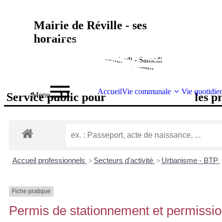
contenu
principal
Mairie de Réville - ses
horaires
lundi - Mardi - Jeudi - Vendredi - Samedi
de 9h00 à 12h00 - Fermée le Mercredi
Accueil
Vie communale
Vie quotidie
Service public pour
Menu
les p
Accueil professionnels
Secteurs d'activité
Urbanisme - BTP
>
>
Fiche pratique
Permis de stationnement et permissio