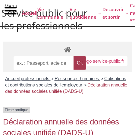
contenu
C
Menu
principal
Vie
Vie
Découvrir
Service public pour
Accueil
mu
communale
quotidienne
et sortir
**
les professionnels
Accueil professionnels
>
Ressources humaines
>
Cotisations
et contributions sociales de l'employeur
>
Déclaration annuelle
des données sociales unifiée (DADS-U)
Fiche pratique
Déclaration annuelle des données
sociales unifiée (DADS-U)