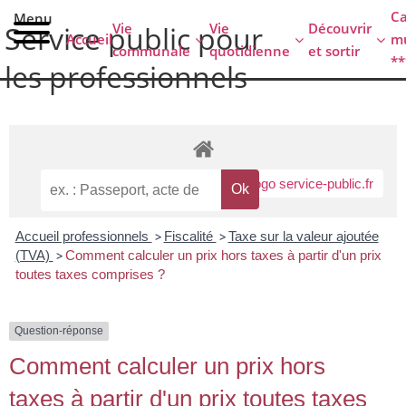
contenu
C
Menu
principal
Vie
Vie
Découvrir
Service public pour
Accueil
mu
communale
quotidienne
et sortir
**
les professionnels
Accueil professionnels
>
Fiscalité
>
Taxe sur la valeur ajoutée
(TVA)
>
Comment calculer un prix hors taxes à partir d'un prix
toutes taxes comprises ?
Question-réponse
Comment calculer un prix hors
taxes à partir d'un prix toutes taxes