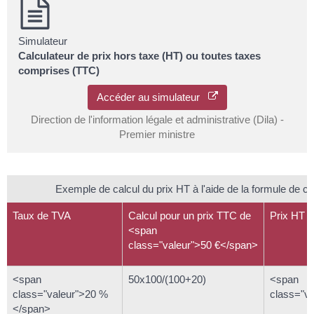
Simulateur
Calculateur de prix hors taxe (HT) ou toutes taxes
comprises (TTC)
Accéder au simulateur
Direction de l'information légale et administrative (Dila) -
Premier ministre
Exemple de calcul du prix HT à l'aide de la formule de ca
Taux de TVA
Calcul pour un prix TTC de
Prix HT
<span
class="valeur">50 €</span>
<span
50x100/(100+20)
<span
class="valeur">20 %
class="v
</span>