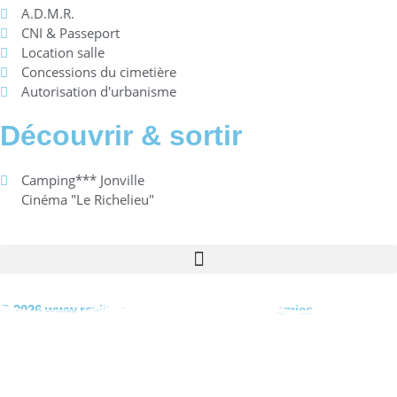
A.D.M.R.
CNI & Passeport
Location salle
Concessions du cimetière
Autorisation d'urbanisme
Découvrir & sortir
Camping*** Jonville
Cinéma "Le Richelieu"
© 2026 www.reville.fr - Une réalisation R Dynamics