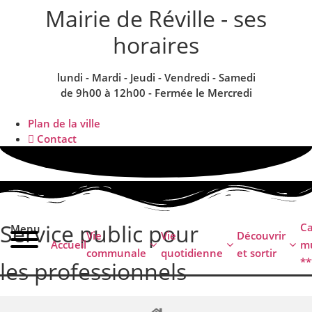
contenu
Mairie de Réville - ses
principal
horaires
lundi - Mardi - Jeudi - Vendredi - Samedi
de 9h00 à 12h00 - Fermée le Mercredi
Plan de la ville
Contact
Service public pour
C
Menu
Vie
Vie
Découvrir
Accueil
mu
communale
quotidienne
et sortir
**
les professionnels