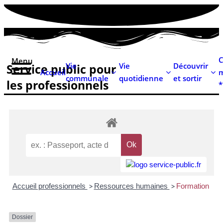
contenu
principal
C
Menu
Vie
Vie
Découvrir
Service public pour
Accueil
m
communale
quotidienne
et sortir
les professionnels
*
Accueil professionnels
>
Ressources humaines
>
Formation
Dossier