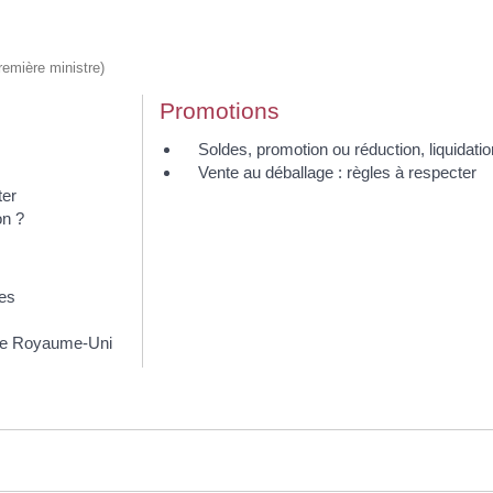
Première ministre)
Promotions
Soldes, promotion ou réduction, liquidatio
Vente au déballage : règles à respecter
ter
on ?
les
c le Royaume-Uni