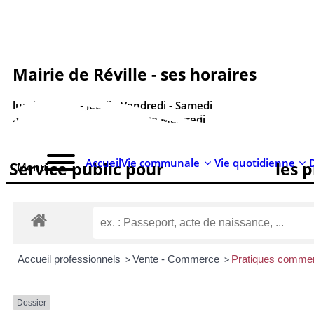
contenu
principal
Mairie de Réville - ses horaires
lundi - Mardi - Jeudi - Vendredi - Samedi
de 9h00 à 12h00 - Fermée le Mercredi
Accueil
Vie communale
Vie quotidienne
Service public pour
les 
Menu
Accueil professionnels
>
Vente - Commerce
>
Pratiques commer
Dossier