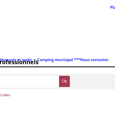
Pl
Découvrir et sortir
Camping municipal ***
Nous contacter
professionnels
ciales