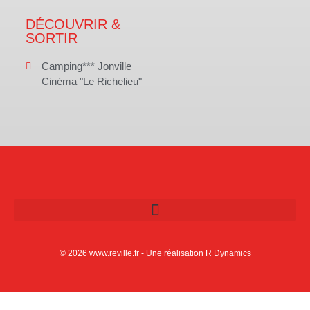
DÉCOUVRIR &
SORTIR
Camping*** Jonville
Cinéma "Le Richelieu"
© 2026 www.reville.fr - Une réalisation R Dynamics