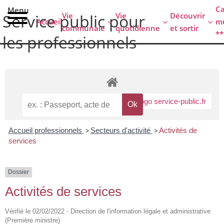
contenu
C
Menu
principal
Vie
Vie
Découvrir
Service public pour
Accueil
mu
communale
quotidienne
et sortir
**
les professionnels
Accueil professionnels
>
Secteurs d'activité
>
Activités de
services
Dossier
Activités de services
Vérifié le 02/02/2022 - Direction de l'information légale et administrative
(Première ministre)