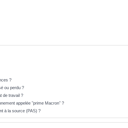
ences ?
ssé ou perdu ?
t de travail ?
ennement appelée "prime Macron" ?
nt à la source (PAS) ?