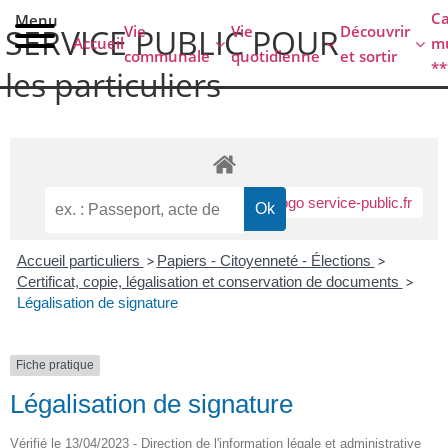
contenu
C
Menu
principal
Vie
Vie
Découvrir
SERVICE PUBLIC POUR​
Accueil
mu
communale
quotidienne
et sortir
**
les particuliers
Accueil particuliers
>
Papiers - Citoyenneté - Élections
>
Certificat, copie, légalisation et conservation de documents
>
Légalisation de signature
Fiche pratique
Légalisation de signature
Vérifié le 13/04/2023 - Direction de l'information légale et administrative