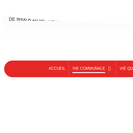
contenu
principal
MAIRIE DE RÉVILLE - SES HORAIRES
LUNDI - MARDI - JEUDI - VENDREDI - SAMEDI
DE 9H00 À 12H00 - FERMÉE LE MERCREDI
ACCUEIL
VIE COMMUNALE
VIE Q