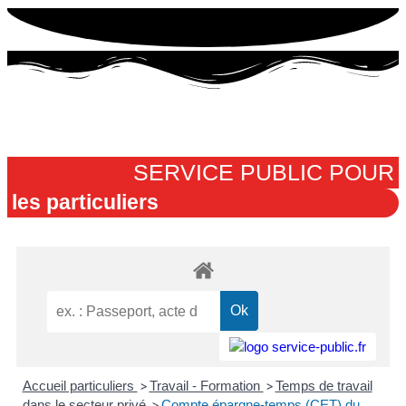
contenu
principal
Menu
SERVICE PUBLIC POUR​
les particuliers
Accueil particuliers
>
Travail - Formation
>
Temps de travail
dans le secteur privé
>
Compte épargne-temps (CET) du