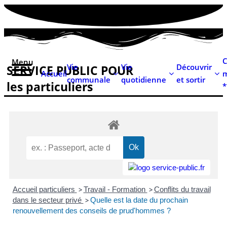
contenu
principal
C
Menu
Vie
Vie
Découvrir
SERVICE PUBLIC POUR​
Accueil
m
communale
quotidienne
et sortir
les particuliers
*
Accueil particuliers
>
Travail - Formation
>
Conflits du travail
dans le secteur privé
>
Quelle est la date du prochain
renouvellement des conseils de prud'hommes ?