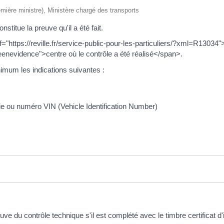
remière ministre), Ministère chargé des transports
titue la preuve qu'il a été fait.
https://reville.fr/service-public-pour-les-particuliers/?xml=R13034
nevidence">centre où le contrôle a été réalisé</span>.
mum les indications suivantes :
ie ou numéro VIN (Vehicle Identification Number)
euve du contrôle technique s'il est complété avec le timbre certificat 