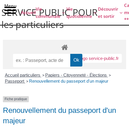
contenu
C
Menu
principal
Vie
Vie
Découvrir
SERVICE PUBLIC POUR​
Accueil
mu
communale
quotidienne
et sortir
**
les particuliers
Accueil particuliers
>
Papiers - Citoyenneté - Élections
>
Passeport
>
Renouvellement du passeport d'un majeur
Fiche pratique
Renouvellement du passeport d'un
majeur