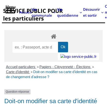
contenu
C
Menu
principal
Vie
Vie
Découvrir
SERVICE PUBLIC POUR​
Accueil
m
communale
quotidienne
et sortir
les particuliers
*
Accueil particuliers
>
Papiers - Citoyenneté - Élections
>
Carte d'identité
>
Doit-on modifier sa carte d'identité en cas
de changement d'adresse ?
Question-réponse
Doit-on modifier sa carte d'identité