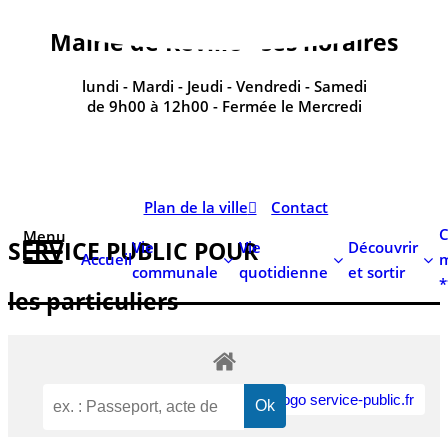
contenu
principal
Mairie de Réville - ses horaires
lundi - Mardi - Jeudi - Vendredi - Samedi
de 9h00 à 12h00 - Fermée le Mercredi
Plan de la ville
Contact
C
Menu
SERVICE PUBLIC POUR​
Vie
Vie
Découvrir
Accueil
m
communale
quotidienne
et sortir
*
les particuliers