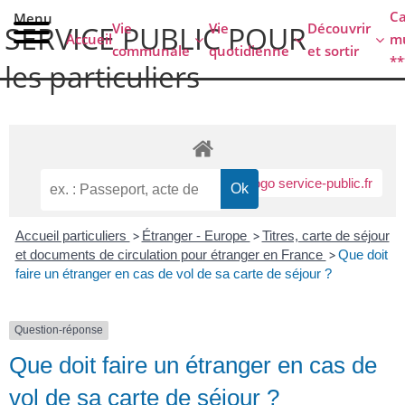
contenu
C
Menu
principal
Vie
Vie
Découvrir
SERVICE PUBLIC POUR​
Accueil
mu
communale
quotidienne
et sortir
**
les particuliers
Accueil particuliers
>
Étranger - Europe
>
Titres, carte de séjour
et documents de circulation pour étranger en France
>
Que doit
faire un étranger en cas de vol de sa carte de séjour ?
Question-réponse
Que doit faire un étranger en cas de
vol de sa carte de séjour ?