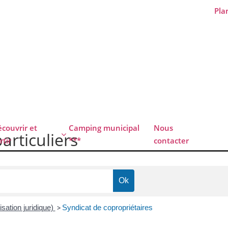
Plan
couvrir et
Camping municipal
Nous
particuliers
rtir
***
contacter
isation juridique)
>
Syndicat de copropriétaires