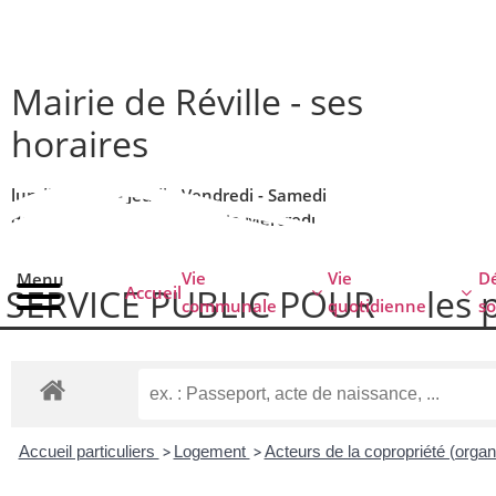
contenu
principal
Mairie de Réville - ses
horaires
lundi - Mardi - Jeudi - Vendredi - Samedi
de 9h00 à 12h00 - Fermée le Mercredi
Vie
Vie
Dé
Menu
SERVICE PUBLIC POUR​
les 
Accueil
communale
quotidienne
so
Accueil particuliers
>
Logement
>
Acteurs de la copropriété (organ