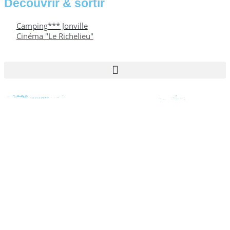
Découvrir & sortir
Camping*** Jonville
Cinéma "Le Richelieu"
© 2026 www.reville.fr - Une réalisation R Dynamics