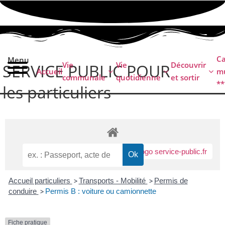
contenu
principal
C
Menu
Vie
Vie
Découvrir
SERVICE PUBLIC POUR​
Accueil
mu
communale
quotidienne
et sortir
**
les particuliers
Accueil particuliers
>
Transports - Mobilité
>
Permis de
conduire
>
Permis B : voiture ou camionnette
Fiche pratique