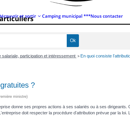
Découvrir et sortir
Camping municipal ***
Nous contacter
articuliers
salariale, participation et intéressement
>
En quoi consiste l'attributi
 gratuites ?
Première ministre)
 entreprise donne ses propres actions à ses salariés ou à ses dirigean
'entreprise doit respecter la procédure d'attribution prévue par la loi. 