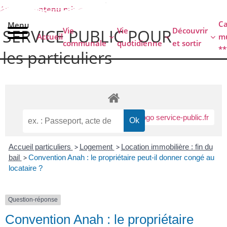
Aller au contenu principal
C
Menu
Vie
Vie
Découvrir
SERVICE PUBLIC POUR​
Accueil
mu
communale
quotidienne
et sortir
**
les particuliers
Accueil particuliers
>
Logement
>
Location immobilière : fin du
bail
>
Convention Anah : le propriétaire peut-il donner congé au
locataire ?
Question-réponse
Convention Anah : le propriétaire