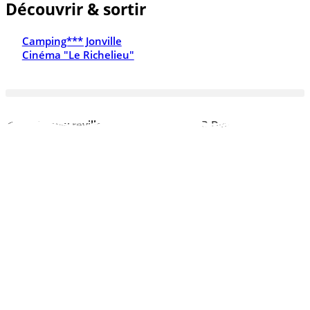
Découvrir & sortir
Camping*** Jonville
Cinéma "Le Richelieu"
© 2026 www.reville.fr - Une réalisation R Dynamics