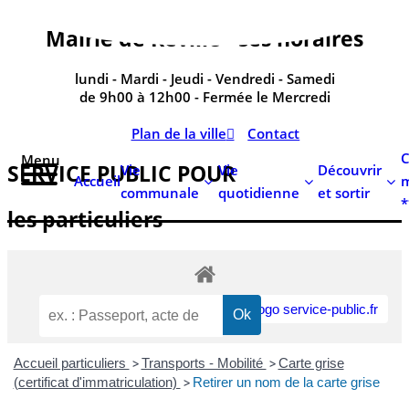
contenu
principal
Mairie de Réville - ses horaires
lundi - Mardi - Jeudi - Vendredi - Samedi
de 9h00 à 12h00 - Fermée le Mercredi
Plan de la ville
Contact
C
Menu
SERVICE PUBLIC POUR​
Vie
Vie
Découvrir
Accueil
m
communale
quotidienne
et sortir
*
les particuliers
Accueil particuliers
>
Transports - Mobilité
>
Carte grise
(certificat d'immatriculation)
>
Retirer un nom de la carte grise