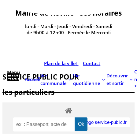
contenu
principal
Mairie de Réville - ses horaires
lundi - Mardi - Jeudi - Vendredi - Samedi
de 9h00 à 12h00 - Fermée le Mercredi
Plan de la ville
Contact
C
Menu
SERVICE PUBLIC POUR​
Vie
Vie
Découvrir
Accueil
m
communale
quotidienne
et sortir
*
les particuliers