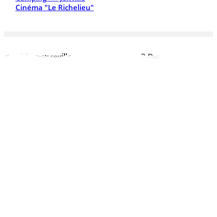
Cinéma "Le Richelieu"
© 2026 www.reville.fr - Une réalisation R Dynamics