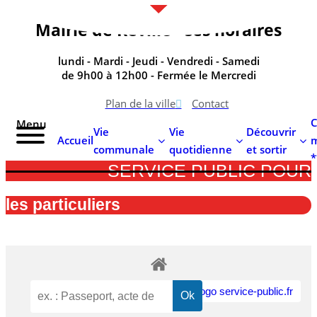
contenu
principal
Mairie de Réville - ses horaires
lundi - Mardi - Jeudi - Vendredi - Samedi
de 9h00 à 12h00 - Fermée le Mercredi
Plan de la ville
Contact
C
Menu
Vie
Vie
Découvrir
Accueil
m
communale
quotidienne
et sortir
*
SERVICE PUBLIC POUR​
les particuliers