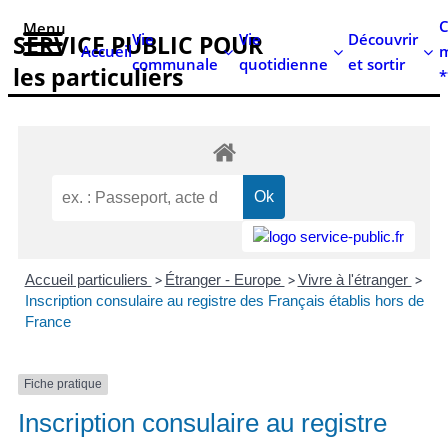
contenu
C
Menu
principal
Vie
Vie
Découvrir
SERVICE PUBLIC POUR​
Accueil
m
communale
quotidienne
et sortir
les particuliers
*
Accueil particuliers
>
Étranger - Europe
>
Vivre à l'étranger
>
Inscription consulaire au registre des Français établis hors de
France
Fiche pratique
Inscription consulaire au registre