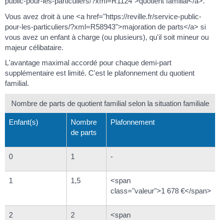
public-pour-les-particuliers/?xml=R1124">quotient familial</a>.
Vous avez droit à une <a href="https://reville.fr/service-public-
pour-les-particuliers/?xml=R58943">majoration de parts</a> si
vous avez un enfant à charge (ou plusieurs), qu'il soit mineur ou
majeur célibataire.
L'avantage maximal accordé pour chaque demi-part
supplémentaire est limité. C'est le plafonnement du quotient
familial.
Nombre de parts de quotient familial selon la situation familiale
Enfant(s)
Nombre
Plafonnement
de parts
0
1
-
1
1,5
<span
class="valeur">1 678 €</span>
2
2
<span