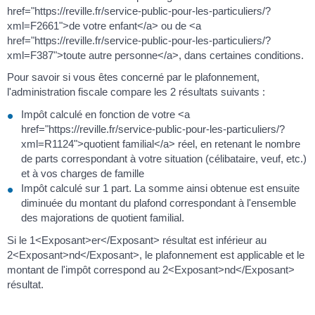
href="https://reville.fr/service-public-pour-les-particuliers/?
xml=F2661">de votre enfant</a> ou de <a
href="https://reville.fr/service-public-pour-les-particuliers/?
xml=F387">toute autre personne</a>, dans certaines conditions.
Pour savoir si vous êtes concerné par le plafonnement,
l'administration fiscale compare les 2 résultats suivants :
Impôt calculé en fonction de votre <a
href="https://reville.fr/service-public-pour-les-particuliers/?
xml=R1124">quotient familial</a> réel, en retenant le nombre
de parts correspondant à votre situation (célibataire, veuf, etc.)
et à vos charges de famille
Impôt calculé sur 1 part. La somme ainsi obtenue est ensuite
diminuée du montant du plafond correspondant à l'ensemble
des majorations de quotient familial.
Si le 1<Exposant>er</Exposant> résultat est inférieur au
2<Exposant>nd</Exposant>, le plafonnement est applicable et le
montant de l'impôt correspond au 2<Exposant>nd</Exposant>
résultat.