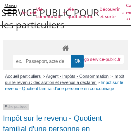
contenu
C
Menu
principal
Vie
Vie
Découvrir
SERVICE PUBLIC POUR​
Accueil
mu
communale
quotidienne
et sortir
**
les particuliers
Accueil particuliers
>
Argent - Impôts - Consommation
>
Impôt
sur le revenu : déclaration et revenus à déclarer
>
Impôt sur le
revenu - Quotient familial d'une personne en concubinage
Fiche pratique
Impôt sur le revenu - Quotient
familial d'une personne en