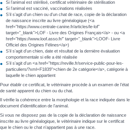
Si l'animal est stérilisé, certificat vétérinaire de stérilisation
Si l'animal est vacciné, vaccinations réalisées
S'il s'agit d'un chien ou d'un chat de race, copie de la déclaration
de naissance inscrite au livre généalogique (<a
href="https://www.centrale-canine.fr/articles/le-lof"
target="_blank">LOF - Livre des Origines Français</a> - ou <a
href="https://www.loof.asso.fr/" target="_blank">LOOF- Livre
Officiel des Origines Félines</a>)
S'il s'agit d'un chien, date et résultat de la dernière évaluation
comportementale si elle a été réalisée
S'il s'agit d'un <a href="https://reville.fr/service-public-pour-les-
particuliers/?xml=F1839">chien de 2e catégorie</a>, catégorie à
laquelle le chien appartient
Pour établir ce certificat, le vétérinaire procède à un examen de l'état
de santé apparent du chien ou du chat.
Il vérifie la cohérence entre la morphologie et la race indiquée dans le
document d'identification de l'animal.
Si vous ne disposez pas de la copie de la déclaration de naissance
inscrite au livre généalogique, le vétérinaire indique sur le certificat
que le chien ou le chat n'appartient pas à une race.