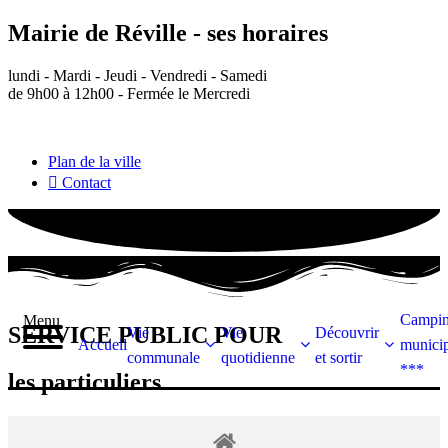
Aller au
contenu
Mairie de Réville - ses horaires
principal
lundi - Mardi - Jeudi - Vendredi - Samedi
de 9h00 à 12h00 - Fermée le Mercredi
Plan de la ville
Contact
Campi
Menu
SERVICE PUBLIC POUR​
Vie
Vie
Découvrir
Accueil
municip
communale
quotidienne
et sortir
***
les particuliers