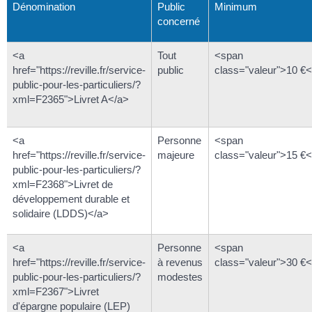
Dénomination
Public
Minimum
concerné
<a
Tout
<span
href="https://reville.fr/service-
public
class="valeur">10 €
public-pour-les-particuliers/?
xml=F2365">Livret A</a>
<a
Personne
<span
href="https://reville.fr/service-
majeure
class="valeur">15 €
public-pour-les-particuliers/?
xml=F2368">Livret de
développement durable et
solidaire (LDDS)</a>
<a
Personne
<span
href="https://reville.fr/service-
à revenus
class="valeur">30 €
public-pour-les-particuliers/?
modestes
xml=F2367">Livret
d'épargne populaire (LEP)