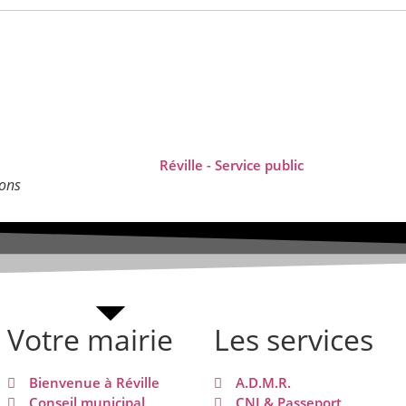
ions
Votre mairie
Les services
Bienvenue à Réville
A.D.M.R.
Conseil municipal
CNI & Passeport