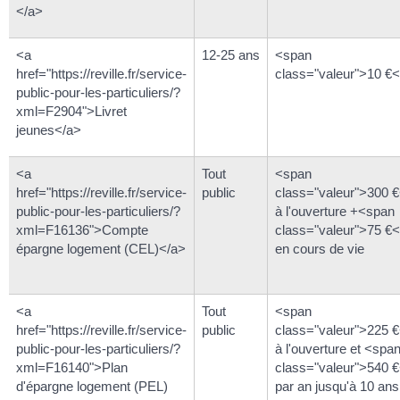
</a>
<a
12-25 ans
<span
href="https://reville.fr/service-
class="valeur">10 €
public-pour-les-particuliers/?
xml=F2904">Livret
jeunes</a>
<a
Tout
<span
href="https://reville.fr/service-
public
class="valeur">300 
public-pour-les-particuliers/?
à l'ouverture +<span
xml=F16136">Compte
class="valeur">75 €
épargne logement (CEL)</a>
en cours de vie
<a
Tout
<span
href="https://reville.fr/service-
public
class="valeur">225 
public-pour-les-particuliers/?
à l'ouverture et <spa
xml=F16140">Plan
class="valeur">540 
d'épargne logement (PEL)
par an jusqu'à 10 ans