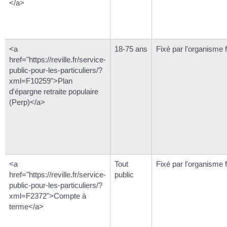
</a>
<a
18-75 ans
Fixé par l'organisme 
href="https://reville.fr/service-
public-pour-les-particuliers/?
xml=F10259">Plan
d'épargne retraite populaire
(Perp)</a>
<a
Tout
Fixé par l'organisme 
href="https://reville.fr/service-
public
public-pour-les-particuliers/?
xml=F2372">Compte à
terme</a>