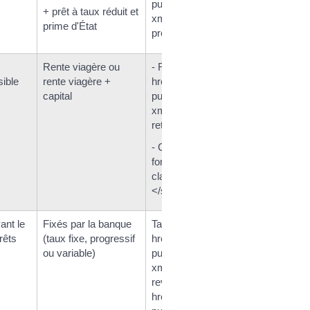
public-pour-les-particuliers/?
+ prêt à taux réduit et
xml=F2329">aux
prime d'État
prélèvements sociaux</a>
s
Rente viagère ou
- Rente viagère <a
sible
rente viagère +
href="https://reville.fr/service-
capital
public-pour-les-particuliers/?
xml=F415">taxée comme
retraite</a>
- Capital imposé au taux
forfaitaire de <span
class="valeur">7,5 %
</span> ou au barème
ant le
Fixés par la banque
Taxation à <a
rêts
(taux fixe, progressif
href="https://reville.fr/service-
ou variable)
public-pour-les-particuliers/?
xml=F2613">l'impôt sur le
revenu</a> et <a
href="https://reville.fr/service-