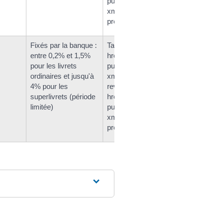
public-pour-les-particuliers/?
xml=F2329">aux
prélèvements sociaux</a>
Fixés par la banque :
Taxation à <a
entre 0,2% et 1,5%
href="https://reville.fr/service-
pour les livrets
public-pour-les-particuliers/?
ordinaires et jusqu'à
xml=F2613">l'impôt sur le
4% pour les
revenu</a> et <a
superlivrets (période
href="https://reville.fr/service-
limitée)
public-pour-les-particuliers/?
xml=F2329">aux
prélèvements sociaux</a>