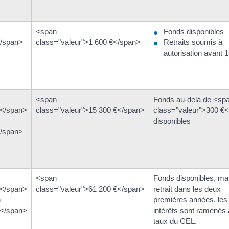
<span
Fonds disponibles
</span>
class="valeur">1 600 €</span>
Retraits soumis à
autorisation avant 
<span
Fonds au-delà de <sp
€</span>
class="valeur">15 300 €</span>
class="valeur">300 €
disponibles
</span>
<span
Fonds disponibles, mai
€</span>
class="valeur">61 200 €</span>
retrait dans les deux
n
premières années, les
€</span>
intérêts sont ramenés
taux du CEL.