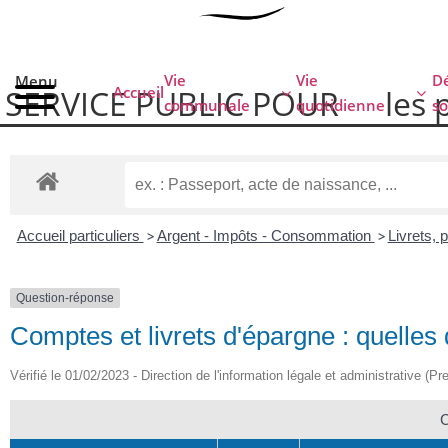
Vie
Vie
Dé
Menu
SERVICE PUBLIC POUR​
les 
Accueil
communale
quotidienne
so
Accueil particuliers
>
Argent - Impôts - Consommation
>
Livrets,
Question-réponse
Comptes et livrets d'épargne : quelles 
Vérifié le 01/02/2023 - Direction de l'information légale et administrative (Pr
C