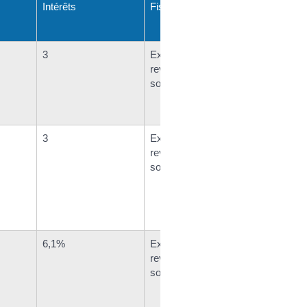
Intérêts
Fiscalité
3
Exonération d'impôt sur le
revenu et de prélèvements
sociaux
3
Exonération d'impôt sur le
revenu et de prélèvements
sociaux
6,1%
Exonération d'impôt sur le
revenu et de prélèvements
sociaux