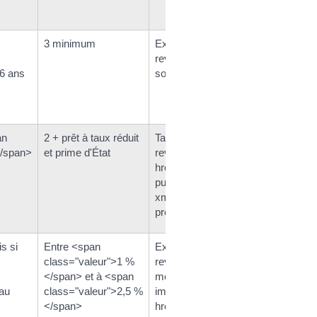
3 minimum
Exonération d'impôt sur le
revenu et de prélèvements
16 ans
sociaux
an
2 + prêt à taux réduit
Taxation à l'impôt sur le
</span>
et prime d'État
revenu (depuis 2018) et <a
href="https://reville.fr/service-
public-pour-les-particuliers/?
xml=F2329">aux
prélèvements sociaux</a>
s si
Entre <span
Exonération d'impôt sur le
class="valeur">1 %
revenu pour les PEL de
</span> et à <span
moins de 12 ans, mais
 au
class="valeur">2,5 %
imposition <a
</span>
href="https://reville.fr/service-