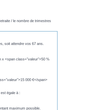
raite / le nombre de trimestres
s, soit attendre vos 67 ans.
en x <span class="valeur">50 %
lass="valeur">15 000 €</span>
est égale à :
montant maximum possible.