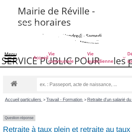
contenu
principal
Mairie de Réville -
ses horaires
lundi - Mardi - Jeudi - Vendredi - Samedi
de 9h00 à 12h00 - Fermée le Mercredi
Vie
Vie
Dé
Menu
SERVICE PUBLIC POUR​
les 
Accueil
communale
quotidienne
so
Accueil particuliers
>
Travail - Formation
>
Retraite d'un salarié d
Question-réponse
Retraite à taux plein et retraite au tau