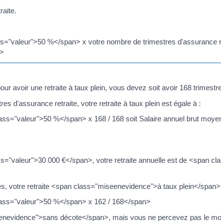
raite.
="valeur">50 %</span> x votre nombre de trimestres d'assurance ret
n>
avoir une retraite à taux plein, vous devez soit avoir 168 trimestre
es d'assurance retraite, votre retraite à taux plein est égale à :
ass="valeur">50 %</span> x 168 / 168 soit Salaire annuel brut moy
ss="valeur">30 000 €</span>, votre retraite annuelle est de <span c
es, votre retraite <span class="miseenevidence">à taux plein</span> 
lass="valeur">50 %</span> x 162 / 168</span>
"miseenevidence">sans décote</span>, mais vous ne percevez pas le 