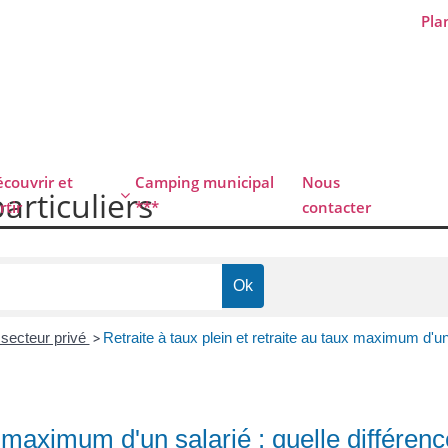
Plan
couvrir et
Camping municipal
Nous
particuliers
rtir
***
contacter
u secteur privé
>
Retraite à taux plein et retraite au taux maximum d'un 
x maximum d'un salarié : quelle différenc