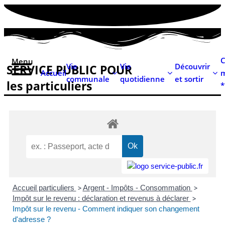
contenu
principal
C
Menu
Vie
Vie
Découvrir
SERVICE PUBLIC POUR​
Accueil
m
communale
quotidienne
et sortir
les particuliers
*
Accueil particuliers
>
Argent - Impôts - Consommation
>
Impôt sur le revenu : déclaration et revenus à déclarer
>
Impôt sur le revenu - Comment indiquer son changement
d'adresse ?