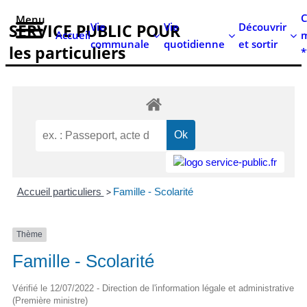
contenu
C
Menu
principal
Vie
Vie
Découvrir
SERVICE PUBLIC POUR​
Accueil
m
communale
quotidienne
et sortir
les particuliers
*
Accueil particuliers
>
Famille - Scolarité
Thème
Famille - Scolarité
Vérifié le 12/07/2022 - Direction de l'information légale et administrative
(Première ministre)