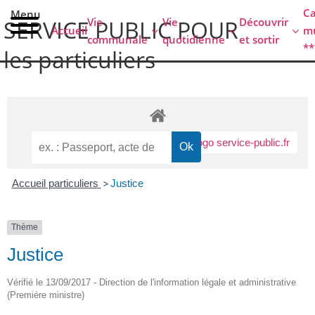
contenu
C
Menu
principal
Vie
Vie
Découvrir
SERVICE PUBLIC POUR​
Accueil
mu
communale
quotidienne
et sortir
**
les particuliers
Accueil particuliers
>
Justice
Thème
Justice
Vérifié le 13/09/2017 - Direction de l'information légale et administrative
(Première ministre)