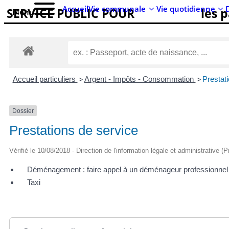
Accueil
Vie communale
Vie quotidienne
SERVICE PUBLIC POUR​
les p
Menu
Accueil particuliers
>
Argent - Impôts - Consommation
>
Prestat
Dossier
Prestations de service
Vérifié le 10/08/2018 - Direction de l'information légale et administrative (
Déménagement : faire appel à un déménageur professionnel
Taxi