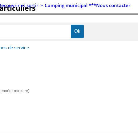
Découvrir et sortir
Camping municipal ***
Nous contacter
articuliers
ions de service
Première ministre)