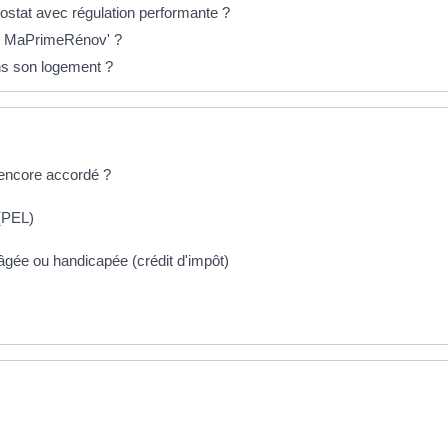
ostat avec régulation performante ?
c MaPrimeRénov' ?
ns son logement ?
il encore accordé ?
 (PEL)
âgée ou handicapée (crédit d'impôt)