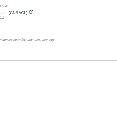
bliques
 locales (CNRACL)
CL)
et des collectivités publiques (Ircantec)