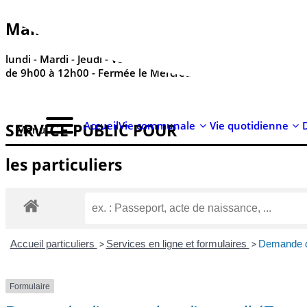
contenu
principal
Mairie de Réville - ses horaires
lundi - Mardi - Jeudi - Vendredi - Samedi
de 9h00 à 12h00 - Fermée le Mercredi
Accueil
Vie communale
Vie quotidienne
SERVICE PUBLIC POUR​
Menu
les particuliers
Accueil particuliers
>
Services en ligne et formulaires
>
Demande d'
Formulaire