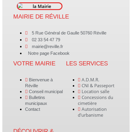
MAIRIE DE RÉVILLE
5 Rue Général de Gaulle 50760 Réville
02 33 54 47 79
mairie@reville.fr
Notre page Facebook
VOTRE MAIRIE
LES SERVICES
A.D.M.R.
Bienvenue à
CNI & Passeport
Réville
Location salle
Conseil municipal
Concessions du
Bulletins
cimetière
municipaux
Autorisation
Contact
d'urbanisme
DÉCOUVRIR &