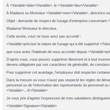
À <Variable>date</Variable>, le <Variable>lieu</Variable>
À Madame ou Monsieur <Variable>nom</Variable>, directrice ou d
Objet : demande de respect de l'usage d'entreprise concernant 
Madame/ Monsieur le directeur,
Cette année, vous ne nous avez pas accordé :
<Variable>préciser la nature de l'usage qui a été supprimé </Var
que vous aviez l'habitude de nous accorder depuis <Variable>pré
D'après vous, vous pouvez supprimer librement et à tout momen
devenu obligatoire par ses caractères de généralité, de constance 
Pour supprimer cet avantage, l'employeur doit respecter certaine
Dans la mesure où vous n'avez pas respecté les règles de dénoncia
personnel ou de l'information des représentants du personnel o
<Variable>....€</Variable>.
Je vous prie d'agréer l'expression de mes salutations distinguées
<Variable>Signature</Variable>