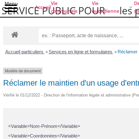
Vie
Vie
Dé
Menu
SERVICE PUBLIC POUR​
les 
Accueil
communale
quotidienne
so
Accueil particuliers
>
Services en ligne et formulaires
>
Réclamer l
Modèle de document
Réclamer le maintien d'un usage d'en
Vérifié le 01/12/2022 - Direction de l'information légale et administrative (Pr
<Variable>Nom-Prénom</Variable>
<Variable>Coordonnées</Variable>