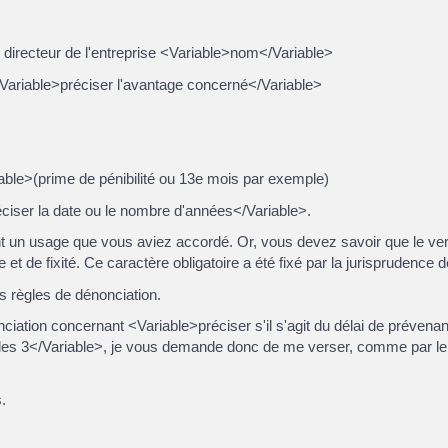
irecteur de l'entreprise <Variable>nom</Variable>
<Variable>préciser l'avantage concerné</Variable>
iable>(prime de pénibilité ou 13e mois par exemple)
ciser la date ou le nombre d'années</Variable>.
t un usage que vous aviez accordé. Or, vous devez savoir que le ve
et de fixité. Ce caractère obligatoire a été fixé par la jurisprudence 
s règles de dénonciation.
tion concernant <Variable>préciser s'il s'agit du délai de prévenance
u les 3</Variable>, je vous demande donc de me verser, comme par 
.